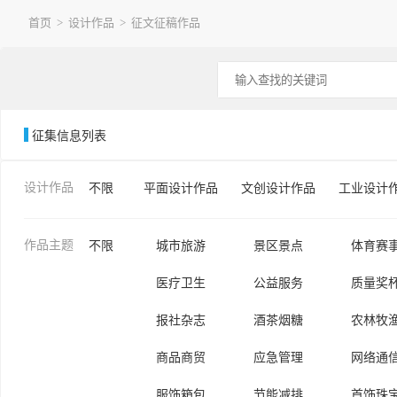
首页
>
设计作品
>
征文征稿作品
征集信息列表
设计作品
不限
平面设计作品
文创设计作品
工业设计
作品主题
不限
城市旅游
景区景点
体育赛
医疗卫生
公益服务
质量奖
报社杂志
酒茶烟糖
农林牧
商品商贸
应急管理
网络通
服饰箱包
节能减排
首饰珠